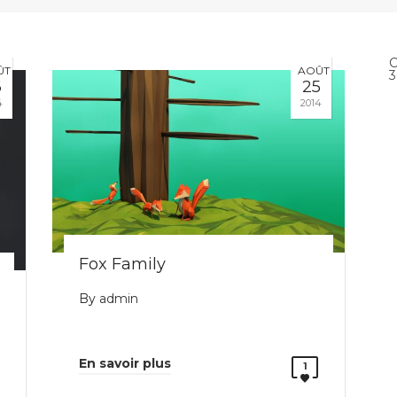
C
ÛT
AOÛT
3
6
25
4
2014
Fox Family
By
admin
En savoir plus
1