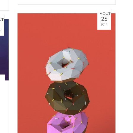
AOÛT
25
ÛT
2014
4