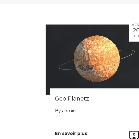
AO
2
201
Geo Planetz
By
admin
En savoir plus
0