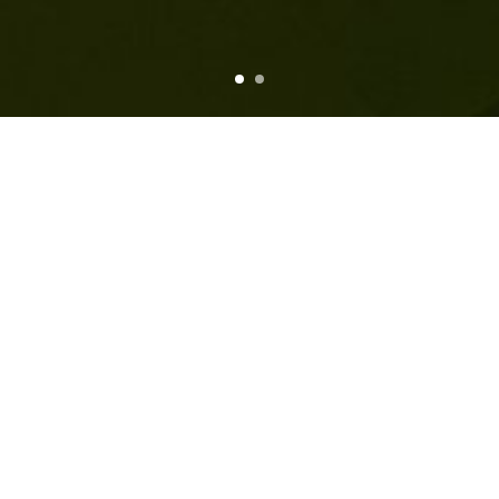
Overview
Statistics
Conclusions
Project Stats
Illustrator
elit metus, ornare vitae