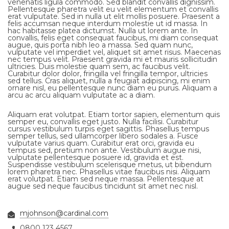
venenatis ligula commodo. Sed blandit convallis dignissim.
Pellentesque pharetra velit eu velit elementum et convallis
erat vulputate. Sed in nulla ut elit mollis posuere. Praesent a
felis accumsan neque interdum molestie ut id massa. In
hac habitasse platea dictumst. Nulla ut lorem ante. In
convallis, felis eget consequat faucibus, mi diam consequat
augue, quis porta nibh leo a massa. Sed quam nunc,
vulputate vel imperdiet vel, aliquet sit amet risus. Maecenas
nec tempus velit. Praesent gravida mi et mauris sollicitudin
ultricies. Duis molestie quam sem, ac faucibus velit.
Curabitur dolor dolor, fringilla vel fringilla tempor, ultricies
sed tellus. Cras aliquet, nulla a feugiat adipiscing, mi enim
ornare nisl, eu pellentesque nunc diam eu purus. Aliquam a
arcu ac arcu aliquam vulputate ac a diam.
Aliquam erat volutpat. Etiam tortor sapien, elementum quis
semper eu, convallis eget justo. Nulla facilisi. Curabitur
cursus vestibulum turpis eget sagittis. Phasellus tempus
semper tellus, sed ullamcorper libero sodales a. Fusce
vulputate varius quam. Curabitur erat orci, gravida eu
tempus sed, pretium non ante. Vestibulum augue nisi,
vulputate pellentesque posuere id, gravida et est.
Suspendisse vestibulum scelerisque metus, ut bibendum
lorem pharetra nec. Phasellus vitae faucibus nisi. Aliquam
erat volutpat. Etiam sed neque massa. Pellentesque at
augue sed neque faucibus tincidunt sit amet nec nisl.
mjohnson@cardinal.com
0800 123 4567