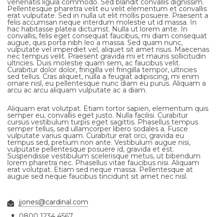
venenatis ligula commodo. Sed blandit convallis dignissim.
Pellentesque pharetra velit eu velit elementum et convallis
erat vulputate. Sed in nulla ut elit mollis posuere. Praesent a
felis accumsan neque interdum molestie ut id massa. In
hac habitasse platea dictumst. Nulla ut lorem ante. In
convallis, felis eget consequat faucibus, mi diam consequat
augue, quis porta nibh leo a massa. Sed quam nunc,
vulputate vel imperdiet vel, aliquet sit amet risus. Maecenas
nec tempus velit. Praesent gravida mi et mauris sollicitudin
ultricies. Duis molestie quam sem, ac faucibus velit.
Curabitur dolor dolor, fringilla vel fringilla tempor, ultricies
sed tellus. Cras aliquet, nulla a feugiat adipiscing, mi enim
ornare nisl, eu pellentesque nunc diam eu purus. Aliquam a
arcu ac arcu aliquam vulputate ac a diam.
Aliquam erat volutpat. Etiam tortor sapien, elementum quis
semper eu, convallis eget justo. Nulla facilisi. Curabitur
cursus vestibulum turpis eget sagittis. Phasellus tempus
semper tellus, sed ullamcorper libero sodales a. Fusce
vulputate varius quam. Curabitur erat orci, gravida eu
tempus sed, pretium non ante. Vestibulum augue nisi,
vulputate pellentesque posuere id, gravida et est.
Suspendisse vestibulum scelerisque metus, ut bibendum
lorem pharetra nec. Phasellus vitae faucibus nisi. Aliquam
erat volutpat. Etiam sed neque massa. Pellentesque at
augue sed neque faucibus tincidunt sit amet nec nisl.
jjones@cardinal.com
0800 1234 4567