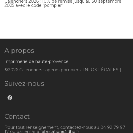
Calendriers 2026 : 10% de remise jusqu'au 30 septembre
2025 avec le code "pompier"
A propos
Imprimerie de haute-provence
©2026 Calendriers sapeurs-pompiers| INFOS LÉGALES |
Suivez-nous
Contact
Pour tout renseignement, contactez-nous au 04 92 79 97
17 ou par email à
fabrication@idhp.fr