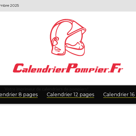
vembre 2025
Votre imprimeur de calendriers de pompiers!
endrier 8 pages
Calendrier 12 pages
Calendrier 16
CONTROL
FOLLOW
IBE
BLAZER
US
S
Available
On
ter