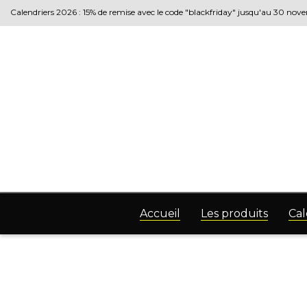
Calendriers 2026 : 15% de remise avec le code "blackfriday" jusqu'au 30 no
Accueil
Les produits
Cal
SUBSCR
To Our
Newslet