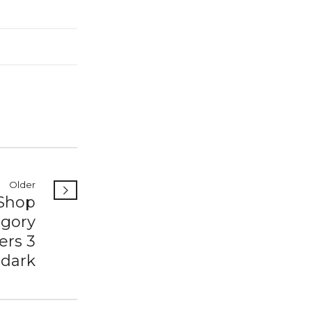
vailable
Older
Shop
egory
ers 3
dark